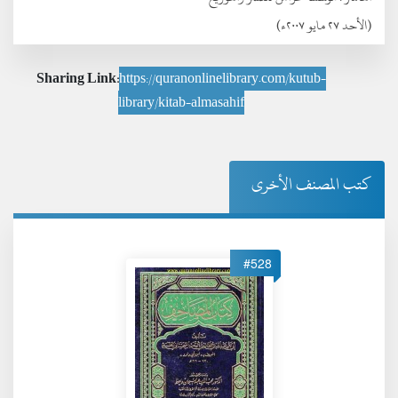
(الأحد ٢٧ مايو ٢٠٠٧ء)
Sharing Link:
https://quranonlinelibrary.com/kutub-
library/kitab-almasahif
كتب المصنف الأخرى
#528