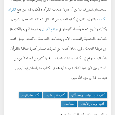
السجستاني المعروف ب"ابن أبي داود" خدم فيه القرآن ؛ فكتب فيه عن جمع
القران
الكريم
، يتناول المؤلف في كتابه العديد من المسائل المتعلقة بالمصحف الشريف
وكتابته وتاريخ جمعه، وأسماء كتبة الوحي،
وجمع القرآن
بعد وفاة النبي، والكلام على
المصاحف العثمانية والمصحف الإمام ومصاحف الصحابة ، فالمصنف جعل كتابه
على طريقة المحدثين فروى مادة كتابه التي تناولت مسائل كثيرة متعلقة بالقرآن
بالأسانيد ، ووقع في الكتاب روايات واهية ، استغلها كثير من أعداء الدين من
المستشرقين ؛ليزرعوا الشك ؛ فرد عليه محقق الكتاب فضيلة الشيخ سليم بن
عبدالله الهلالي جزاه الله خير.
كتب علم الفواصل و عد الآي
كتب علم الضبط
كتب علم الرسم
كتب الوقف والابتداء
مصاحف
الناشر :
مؤسسة غراس للنشر والتوزيع