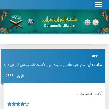
#88
مؤلف :
أبو بكر عبد الله بن سليمان بن الأشعث السجستاني ابن أبي داود
الزوار : 2577
كتاب المصاحف