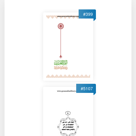
#399
#5107