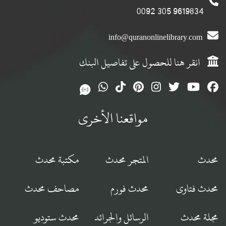
9619834 305 0092
info@quranonlinelibrary.com
انقر هنا للحصول على تفاصيل البنك
مواقعنا الأخرى
محدث
المتجر محدث
مكتبة محدث
محدث فتاوى
محدث فورم
مصاحف محدث
مجلة محدث
الرسائل والجرائد
محدث ستوديو