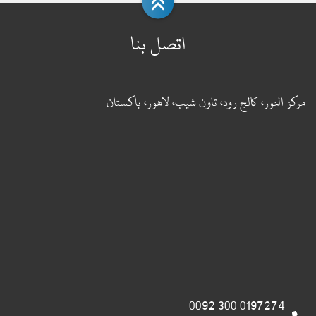
اتصل بنا
مركز النور، كالج رود، تاون شيب، لاهور، باكستان
0197274 300 0092