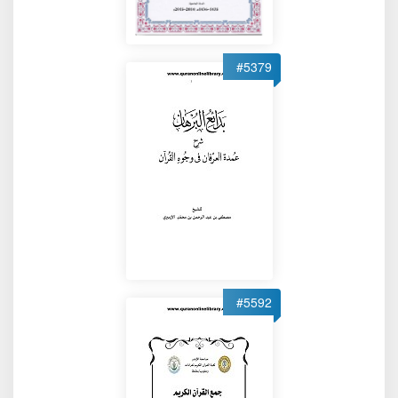
#5379
#5592