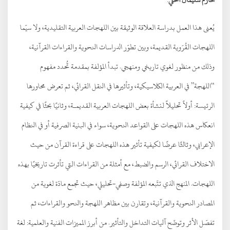
يُعنى هذا العمل بدراسة العلاقة الوثيقة بين اللهجات العربية التقليدية، ولا سيّما
اللهجات القُرَوية القديمة، وبين تطوّر الدراسات النحوية والقراءات القرآنية،
وذلك من منظور لغوي تاريخي ومنهجي. تبدأ المؤلفة بمقدمة تُحدد مفهوم
“اللهجة” في العربية الكلاسيكية، وتأثيرها في النقل القرائي، ثم تعرض محاورها
الرئيسة: أولاً تحليلاً لنشأة بعض اللهجات العربية القديمـة، وثانيًا بحثًا في كيفية
انعكاس هذه اللهجات على القواعد النحوية، سواء في البنية الصرفية أو في النظام
الإعرابي، وثالثًا عرضًا لكيفية تأثير هذه اللهجات على قراءة القرآن من حيث
الاختلاف القرائي، الرسم والضبط، مع أمثلة من القراءات التي تأثرت تاريخيًا بهذه
اللهجات. المنهج الذي تتّبعه المؤلفة وصفي-تحليلي، حيث تجمع مادّة لغوية من
المصادر النحوية والقرآنية، وتقارن بين مظاهر اللهجة والنحو والقراءات، ثم
تفصّل الأثر وتوضّح آليات التداخل والتأثير. من أبرز المميزات الفنية والعلمية: لغة