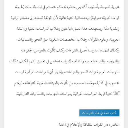
عربية فصيحة وأسلوب أكاديمي منظم، تحكّم محكم في المصطلحات (لهجة،
قراءة، نحوية، صرفية)، ومصداقية بحثية عالية لأنّ المؤلفة تستند إلى مصادر تراثية
ونقدية معًا. ويستهدف هذا العمل الباحثين وطلاب الدراسات العليا في اللغة
العربية، وعلوم القرآن، وطلاب التخصصات اللغوية مثل النحو واللسانيات،
وكذلك المهتمّين بدراسة أصول القراءات وكيف تأثّرت بالعوامل الجغرافية
واللهجية. والقيمة العلمية والثقافية للدراسة تكمن في تعميق الفهم لكيف شكّلت
اللهجات العربية تراث النحو والقراءات، وإظهار أن القراءات القرآنية ليست
محصورة في كتابة موحّدة فحسب، بل تأثرت بالبيئات اللغوية المتنوّعة، ما يفتح
آفاقًا بحثية لربط الدراسات القرائية بدراسات اللهجات واللسانيات التاريخية.
كتب عامة في علم القراءات
الناشر :
دار الفرات للثقافة والإعلام في الحلة