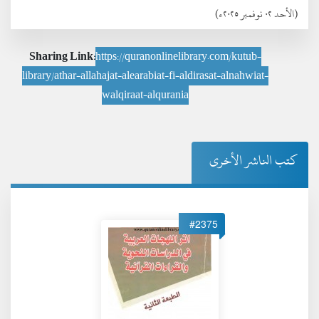
(الأحد ٠٢ نوفمبر ٢٠٢٥ء)
Sharing Link:
https://quranonlinelibrary.com/kutub-
library/athar-allahajat-alearabiat-fi-aldirasat-alnahwiat-
walqiraat-alqurania
كتب الناشر الأخرى
#2375