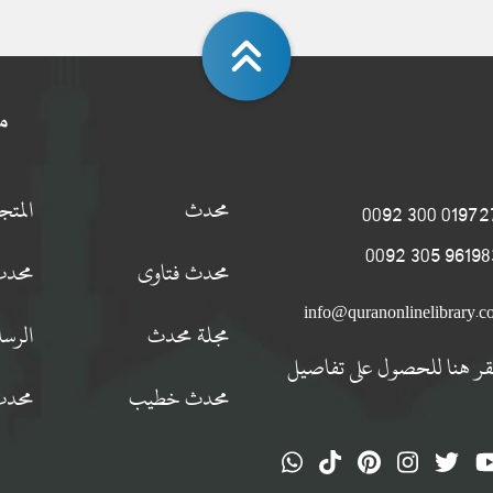
م
محدث
المت
0197274 300
9619834 305
محدث فتاوى
محدث
info@quranonlinelibrary.
مجلة محدث
الرسا
قر هنا للحصول على تفاصيل
محدث خطيب
محدث