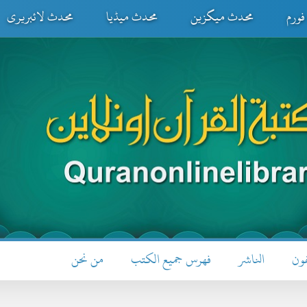
ورم
محدث میگزین
محدث میڈیا
محدث لائبریری
فون
الناشر
فهرس جميع الكتب
من نحن