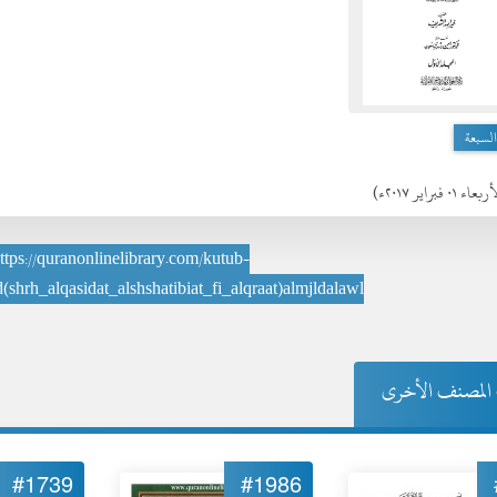
السبعة
عاء ٠١ فبراير ٢٠١٧ء)
ttps://quranonlinelibrary.com/kutub-
(shrh_alqasidat_alshshatibiat_fi_alqraat)almjldalawl
المصنف الأخرى
#1739
#1986