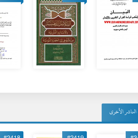
لناشر الأخرى
#2418
#2419
#3