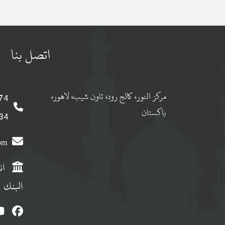
اتصل بنا
مركز النور، كالج رود، تاون شيب، لاهور،
 0092
باكستان
 0092
com
ان
البنك