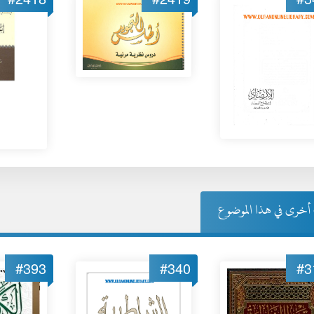
خرى في هذا الموضوع
#393
#340
#3