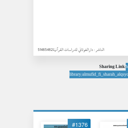
الناشر :
دارالغوثاني للدراسات القرآنية51465462
Sharing Link:
h
library/almufid_fi_sharah_alqsyd
#1376