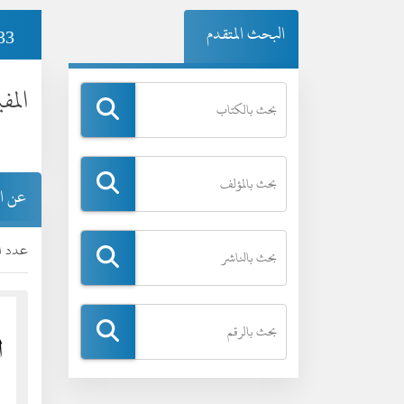
البحث المتقدم
33
المف
عن ا
عدد ال