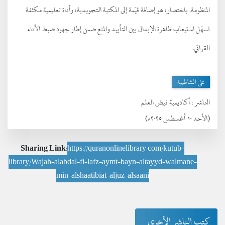
المنظومة. باختصار، هو إضافة قيّمة إلى المكتبة التجويدية، وأداة تعليمية مكثفة
تسهّل استيعاب ظاهرة الإبدال بين التأييد والمنع ضمن إطار جهود ضبط الأداء
القرائي.
على الشاطبية
الناشر :
أكاديمية فيض العلم
(الأحد ١٠ أغسطس ٢٠٢٥ء)
Sharing Link:
https://quranonlinelibrary.com/kutub-
library/Wajah-alabdal-fi-lafz-aymt-bayn-altayyd-walmane-
min-alshaatibiat-aljuz-alsaani
كتب الناشر الأخرى