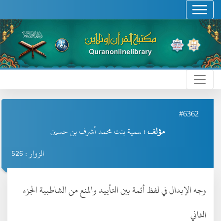
#6362
مؤلف :
سمية بنت محمد أشرف بن حسين
الزوار : 526
وجه الإبدال في لفظ أئمة بين التأييد والمنع من الشاطبية الجزء
الثاني