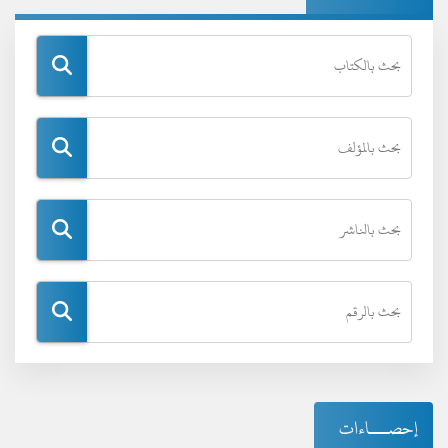
إحصـــاءات