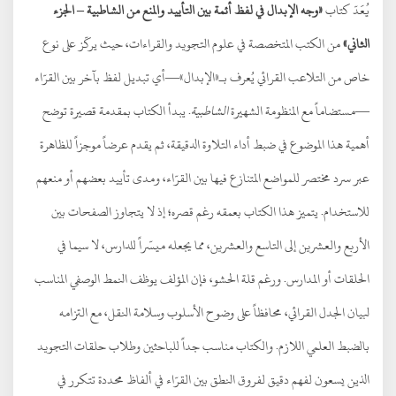
يُعَدّ كتاب
«وجه الإبدال في لفظ أئمة بين التأييد والمنع من الشاطبية – الجزء
الثاني»
من الكتب المتخصصة في علوم التجويد والقراءات، حيث يركّز على نوع
خاص من التلاعب القرائي يُعرف بـ«الإبدال»—أي تبديل لفظ بآخر بين القرّاء
—مستضاماً مع المنظومة الشهيرة
الشاطبية
. يبدأ الكتاب بمقدمة قصيرة توضح
أهمية هذا الموضوع في ضبط أداء التلاوة الدقيقة، ثم يقدم عرضاً موجزاً للظاهرة
عبر سرد مختصر للمواضع المتنازع فيها بين القرّاء، ومدى تأييد بعضهم أو منعهم
للاستخدام. يتميز هذا الكتاب بعمقه رغم قصره؛ إذ لا يتجاوز الصفحات بين
الأربع والعشرين إلى التاسع والعشرين، مما يجعله ميسّراً للدارس، لا سيما في
الحلقات أو المدارس. ورغم قلة الحشو، فإن المؤلف يوظف النمط الوصفي المناسب
لبيان الجدل القرائي، محافظاً على وضوح الأسلوب وسلامة النقل، مع التزامه
بالضبط العلمي اللازم. والكتاب مناسب جداً للباحثين وطلاب حلقات التجويد
الذين يسعون لفهم دقيق لفروق النطق بين القرّاء في ألفاظ محددة تتكرر في