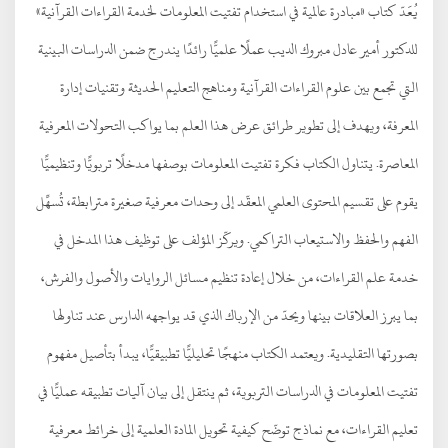
يُعَدّ كتاب «مبادرة عالمية في استخدام تفتيت المعلومات لخدمة القراءات القرآنية»
للدكتور أمير عادل مبروك الديب عملًا علميًّا رائدًا يندرج ضمن الدراسات البينية
التي تجمع بين علوم القراءات القرآنية ومناهج التعليم الحديثة وتقنيات إدارة
المعرفة، ويهدف إلى تطوير طرائق عرض هذا العلم بما يواكب التحولات المعرفية
المعاصرة. يتناول الكتاب فكرة تفتيت المعلومات بوصفها مدخلًا تربويًّا وتنظيميًّا
يقوم على تقسيم المحتوى العلمي المعقّد إلى وحدات معرفية صغيرة مترابطة، تُسهِّل
الفهم والحفظ والاستيعاب التراكمي. ويركّز المؤلف على توظيف هذا المدخل في
خدمة علم القراءات، من خلال إعادة تنظيم مسائل الروايات والأصول والفرش،
بما يبرز العلاقات بينها ويحدّ من الإرباك الذي قد يواجهه الدارس عند تناولها
بصورتها التقليدية. ويعتمد الكتاب منهجًا تحليليًّا تطبيقيًّا، يبدأ بتأصيل مفهوم
تفتيت المعلومات في الدراسات التربوية، ثم ينتقل إلى بيان آليات تطبيقه عمليًّا في
تعليم القراءات، مع نماذج توضّح كيفية تحويل المادة العلمية إلى خرائط معرفية