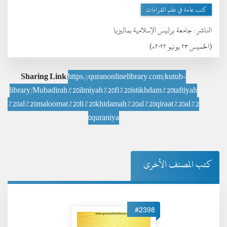
كتب عامة في علم القراءات
الناشر :
جامعة برليس الإسلامية بماليزيا
(الخميس ٢٣ يونيو ٢٠٢٢ء)
Sharing Link:
https://quranonlinelibrary.com/kutub-
library/Mubadirah%20ilmiyah%20fi%20istikhdam%20taftiyah
%20al%20maloomat%20li%20khidamah%20al%20qiraat%20al%2
0quraniya
كتب المصنف الأخرى
#2398