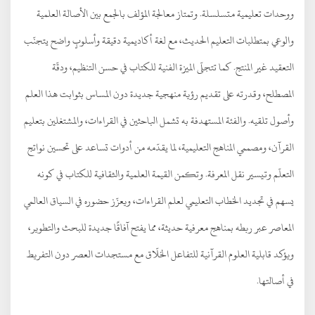
ووحدات تعليمية متسلسلة. وتمتاز معالجة المؤلف بالجمع بين الأصالة العلمية
والوعي بمتطلبات التعليم الحديث، مع لغة أكاديمية دقيقة وأسلوبٍ واضح يتجنّب
التعقيد غير المنتج. كما تتجلّى الميزة الفنية للكتاب في حسن التنظيم، ودقّة
المصطلح، وقدرته على تقديم رؤية منهجية جديدة دون المساس بثوابت هذا العلم
وأصول تلقيه. والفئة المستهدفة به تشمل الباحثين في القراءات، والمشتغلين بتعليم
القرآن، ومصممي المناهج التعليمية، لما يقدّمه من أدوات تساعد على تحسين نواتج
التعلّم وتيسير نقل المعرفة. وتكمن القيمة العلمية والثقافية للكتاب في كونه
يسهم في تجديد الخطاب التعليمي لعلم القراءات، ويعزّز حضوره في السياق العالمي
المعاصر عبر ربطه بمناهج معرفية حديثة، مما يفتح آفاقًا جديدة للبحث والتطوير،
ويؤكد قابلية العلوم القرآنية للتفاعل الخلّاق مع مستجدات العصر دون التفريط
في أصالتها.