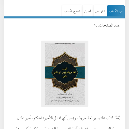
عن الكتاب
الفهارس
تحميل
تصفح الكتاب
عدد الصفحات: 40
يُعَدُّ كتاب «التيسير لعدّ حروف رؤوس آي المدني الأخير» للدكتور أمير عادل
مبروك الديب من الدراسات القرآنية المتخصصة التي تعالج جانبًا دقيقًا من علوم