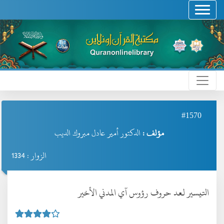
#1570
مؤلف :
الدكتور أمير عادل مبروك الديب
الزوار : 1334
التيسير لعد حروف رؤوس آي المدني الأخير