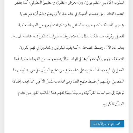
أسلوب أكاديمي منظم يوازن بين العرض النظري والتطبيق التطبيقي، كما يظهر
اعتماد المؤلف على مصادر أصيلة في علم عدّ الآي وعلوم القرآن، مع عناية
بتحرير المصطلحات وتقريب المسائل رغم دقتها، مما يعزز من القيمة العلمية
للعمل. ويُوجَّه هذا الكتاب إلى الباحثين وطلبة الدراسات القرآنية، خاصة المهتمين
بعلم عدّ الآي وضبط المصحف، كما يفيد المقرئين والمعلمين في فهم الفروق
المتعلقة برؤوس الآيات وأثرها في الوقف والابتداء. وتكمن القيمة العلمية لهذا
العمل في كونه يسلّط الضوء على علم دقيق من علوم القرآن قلّ من يتناوله بهذا
التفصيل، ويُسهم في ضبط منهج العدّ وفق المذهب المدني الأخير، مما يجعله إضافة
نوعية إلى الدراسات القرآنية، ومرجعًا مهمًا لفهم هذا الجانب الفني من علوم
القرآن الكريم.
كتب الوقف والابتداء