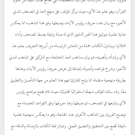
القرآن، وهو علم عدّ الآي، حيث يركّز المؤلف على منهج العدّ في المصحف المدني
الأخير، مع بيان عدد حروف رؤوس الآيات وضبطها وفق هذا المذهب، مما يعكس
عناية علمية بتوثيق هذا الفن الدقيق الذي له صلة وثيقة بضبط المصحف وأداء
التلاوة. ويتناول الكتاب جملة من المحاور الرئيسة، من أبرزها التعريف بعلم عدّ
الآي ونشأته وأهميته، ثم بيان مذاهب العدّ المختلفة، مع التركيز على المذهب المدني
الأخير، وشرح قواعده وأصوله، إضافة إلى عرض حروف رؤوس الآيات وعدّها
بطريقة منهجية منظمة، مما يتيح للقارئ فهم هذا العلم من جهة التأصيل والتطبيق
معًا. وقد سلك المؤلف منهجًا استقرائيًا تحليليًا، حيث قام بجمع مواضع رؤوس
الآي وتتبعها في المصحف، ثم ضبطها وعدّ حروفها وفق القواعد المعتمدة، مع
توضيح الفروق بين المذاهب الأخرى عند الحاجة، وهو ما يعكس منهجية علمية
دقيقة تجمع بين التحقيق والتطبيق العملي. وتمتاز لغة الكتاب بالرصانة والدقة، مع