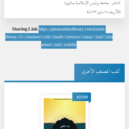
الناشر :
جامعة برليس الإسلامية بماليزيا
(الأربعاء ١١ مايو ٢٠٢٢ء)
Sharing Link:
https://quranonlinelibrary.com/kutub-
library/Al%20taiseer%20li%20add%20ruoos%20aay%20al%20m
adani%20al%20akhir
كتب المصنف الأخرى
#2398