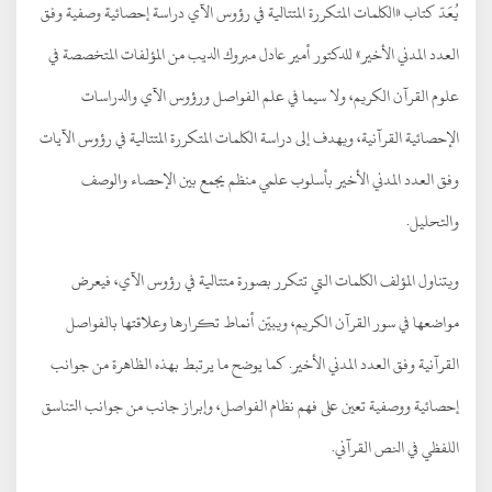
يُعَدّ كتاب «الكلمات المتكررة المتتالية في رؤوس الآي دراسة إحصائية وصفية وفق
العدد المدني الأخير» للدكتور أمير عادل مبروك الديب من المؤلفات المتخصصة في
علوم القرآن الكريم، ولا سيما في علم الفواصل ورؤوس الآي والدراسات
الإحصائية القرآنية، ويهدف إلى دراسة الكلمات المتكررة المتتالية في رؤوس الآيات
وفق العدد المدني الأخير بأسلوب علمي منظم يجمع بين الإحصاء والوصف
والتحليل.
ويتناول المؤلف الكلمات التي تتكرر بصورة متتالية في رؤوس الآي، فيعرض
مواضعها في سور القرآن الكريم، ويبيّن أنماط تكرارها وعلاقتها بالفواصل
القرآنية وفق العدد المدني الأخير. كما يوضح ما يرتبط بهذه الظاهرة من جوانب
إحصائية ووصفية تعين على فهم نظام الفواصل، وإبراز جانب من جوانب التناسق
اللفظي في النص القرآني.