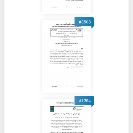
#3508
#1294