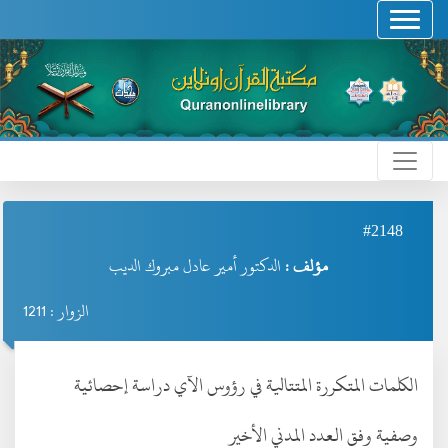
#2148
مؤلف :
الدكتور أمير عادل مبروك الديب
الزوار : 1211
الكلمات المتكررة المتتالية في رؤوس الآي دراسة إحصائية
وصفية وفق العدد المدني الأخير