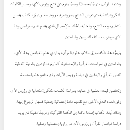
واعتمد المؤلف منهجًا إحصائيًا وصفيًا يقوم على تتبع رؤوس الآي، وحصر الكلمات
المتكررة المتتالية، ثم عرض النتائج بصورة مرتبة وواضحة. ويتميّز الكتاب بحسن
التنظيم، ودقة التتبع، والعناية بالجانب الإحصائي الذي يخدم علم الفواصل وعدّ
الآي، ويقرب مسائله للدارسين والباحثين.
ويُوجَّه هذا الكتاب إلى طلاب علوم القرآن، ودارسي علم الفواصل وعدّ الآي،
والباحثين في الدراسات القرآنية والإحصائية، كما يفيد المهتمين بالبنية اللفظية
للنص القرآني والراغبين في دراسة رؤوس الآيات وفق مناهج علمية منظمة.
وتكمن قيمته العلمية في عنايته بدراسة الكلمات المتكررة المتتالية في رؤوس الآي
وفق العدد المدني الأخير، مع تقديم مادة إحصائية وصفية تسهل الرجوع إليها.
ولذلك يُعَدّ الكتاب إضافة نافعة إلى المكتبة القرآنية، ومرجعًا مفيدًا لمن يريد
دراسة فواصل القرآن ورؤوس الآي من زاوية إحصائية وصفية.