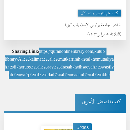
كتب علم الفواصل و عد الآي
الناشر :
جامعة برليس الإسلامية بماليزيا
(الثلاثاء ٠٥ يوليو ٢٠٢٢ء)
Sharing Link:
https://quranonlinelibrary.com/kutub-
library/Al%20kalimat%20al%20mutkarrirah%20al%20muttaliya
h%20fi%20ruos%20al%20aay%20drasah%20ihsaeyah%20wasfiy
ah%20wafq%20al%20adad%20al%20madani%20al%20akhir
كتب المصنف الأخرى
#2398