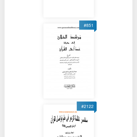
#851
#2122