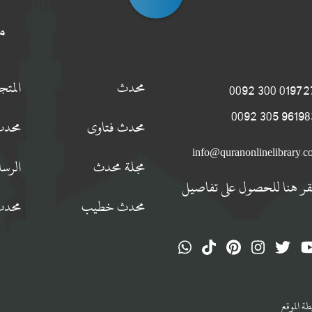
م
محدث
المت
0197274 300
9619834 305
محدث فتاوى
محدث
info@quranonlinelibrary.
مجلة محدث
الرسا
قر هنا للحصول على تفاصيل
محدث خطيب
محدث
ة الموقع