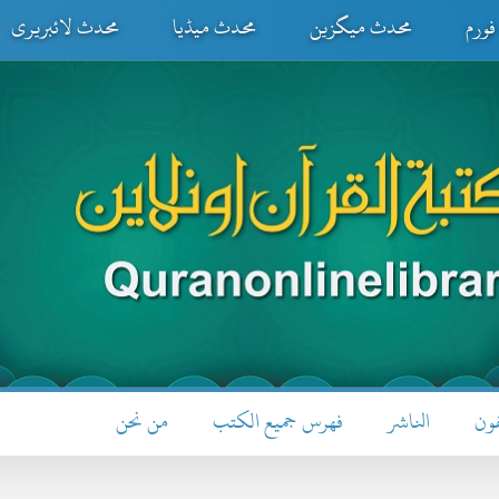
ورم
محدث میگزین
محدث میڈیا
محدث لائبریری
فون
الناشر
فهرس جميع الكتب
من نحن