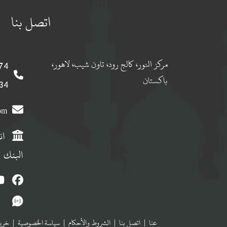
اتصل بنا
مركز النور، كالج رود، تاون شيب، لاهور،
 0092
باكستان
 0092
com
ان
البنك
عنا
|
اتصل بنا
|
الشروط والأحكام
|
سياسة الخصوصية
|
خريط