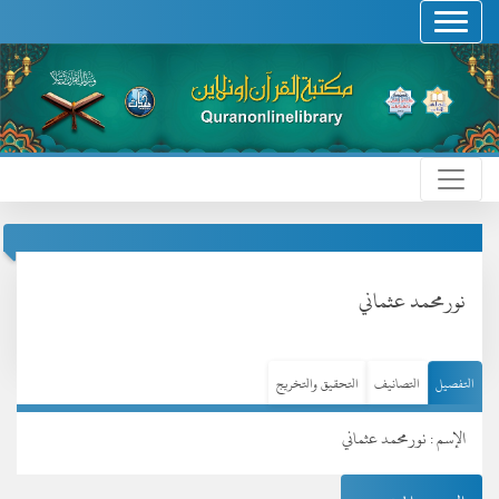
نورمحمد عثماني
التفصيل
التصانيف
التحقيق والتخريج
الإسم : نورمحمد عثماني