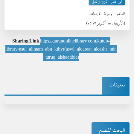
ابن كثير- البزي و قنبل
الناشر :
تبسيط القراءات
(الأربعاء ١٨ أكتوبر ٢٠١٧ء)
Sharing Link:
https://quranonlinelibrary.com/kutub-
library/usul_alimam_abn_kthyr(aswl_alqaraat_aleashr_min
_turuq_alshaatibia)
تعليقات
البحث المتقدم