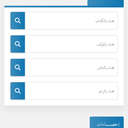
إحصـــاءات