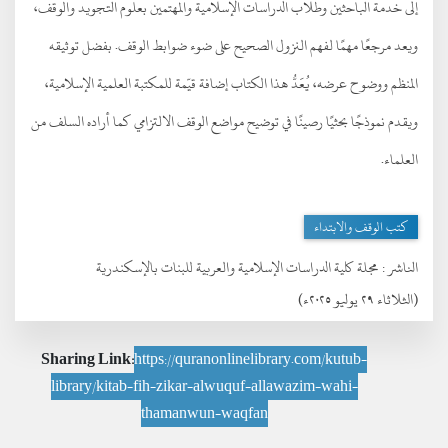
إلى خدمة الباحثين وطلاب الدراسات الإسلامية والمهتمين بعلوم التجويد والوقف،
ويعد مرجعًا مهمًا لفهم النزول الصحيح على ضوء ضوابط الوقف. بفضل توثيقه
المنظم ووضوح عرضه، يُعَدُّ هذا الكتاب إضافة قيّمة للمكتبة العلمية الإسلامية،
ويقدم نموذجًا بحثيًا رصينًا في توضيح مواضع الوقف الالتزامي كما أراده السلف من
العلماء.
كتب الوقف والابتداء
الناشر :
مجلة كلية الدراسات الإسلامية والعربية للبنات بالإسكندرية
(الثلاثاء ٢٩ يوليو ٢٠٢٥ء)
Sharing Link:
https://quranonlinelibrary.com/kutub-
library/kitab-fih-zikar-alwuquf-allawazim-wahi-
thamanwun-waqfan