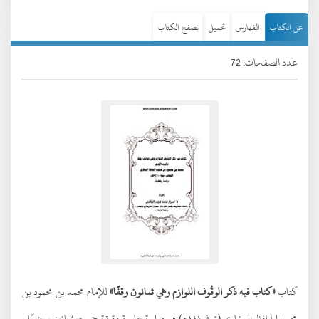
عن الكتاب
الفهارس
تحميل
تصفح الكتاب
عدد الصفحات: 72
كتاب
«كتاب فيه ذكر الوقُوف اللوازم وهي ثمانون وقفًا»
للإمام محمد بن محمود بن
محمد الحافظ البخاري (توفي ٨٤١هـ) هو دراسة علمية دقيقة جمعت ثمانين موضعًا