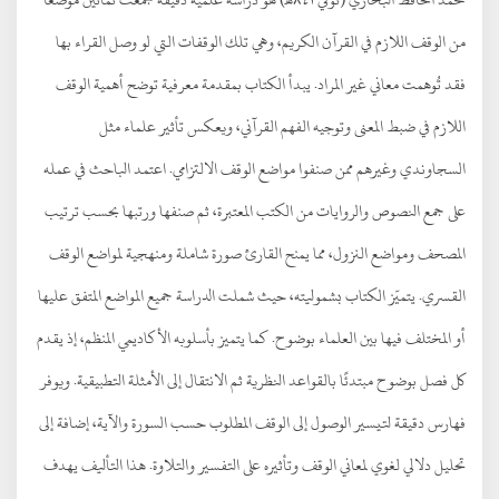
من الوقف اللازم في القرآن الكريم، وهي تلك الوقفات التي لو وصل القراء بها
فقد تُوهمت معاني غير المراد. يبدأ الكتاب بمقدمة معرفية توضح أهمية الوقف
اللازم في ضبط المعنى وتوجيه الفهم القرآني، ويعكس تأثير علماء مثل
السجاوندي وغيرهم ممن صنفوا مواضع الوقف الالتزامي. اعتمد الباحث في عمله
على جمع النصوص والروايات من الكتب المعتبرة، ثم صنفها ورتبها بحسب ترتيب
المصحف ومواضع النزول، مما يمنح القارئ صورة شاملة ومنهجية لمواضع الوقف
القسري. يتميّز الكتاب بشموليته، حيث شملت الدراسة جميع المواضع المتفق عليها
أو المختلف فيها بين العلماء بوضوح. كما يتميز بأسلوبه الأكاديمي المنظم، إذ يقدم
كل فصل بوضوح مبتدئًا بالقواعد النظرية ثم الانتقال إلى الأمثلة التطبيقية. ويوفر
فهارس دقيقة لتيسير الوصول إلى الوقف المطلوب حسب السورة والآية، إضافة إلى
تحليل دلالي لغوي لمعاني الوقف وتأثيره على التفسير والتلاوة. هذا التأليف يهدف