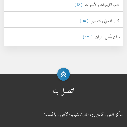
كتب اللهجات والأصوات
( 12 )
كتب المعاني والتفسير
( 94 )
قرآن وأهل القرآن
( 175 )
اتصل بنا
مركز النور، كالج رود، تاون شيب، لاهور، باكستان