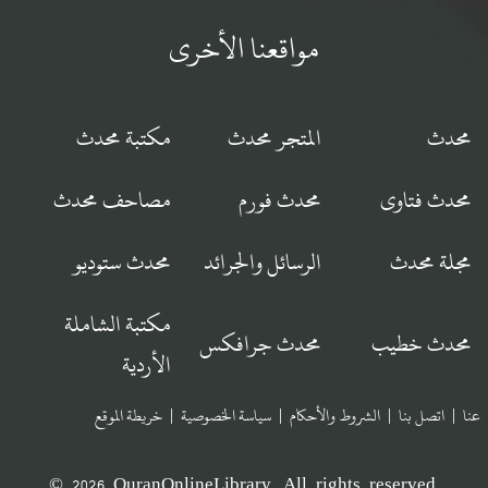
مواقعنا الأخرى
محدث
المتجر محدث
مكتبة محدث
محدث فتاوى
محدث فورم
مصاحف محدث
مجلة محدث
الرسائل والجرائد
محدث ستوديو
مكتبة الشاملة
محدث خطيب
محدث جرافكس
الأردية
عنا
|
اتصل بنا
|
الشروط والأحكام
|
سياسة الخصوصية
|
خريطة الموقع
© 2026 QuranOnlineLibrary. All rights reserved.