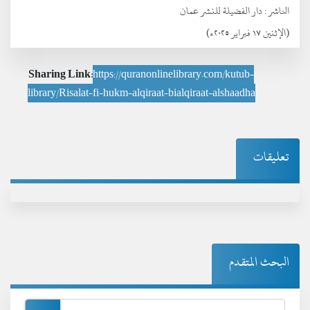
الناشر :
دار الفضيلة للنشر عمان
(الإثنين ١٧ فبراير ٢٠٢٥ء)
Sharing Link:
https://quranonlinelibrary.com/kutub-
library/Risalat-fi-hukm-alqiraat-bialqiraat-alshaadha
تعليقات
البحث المتقدم