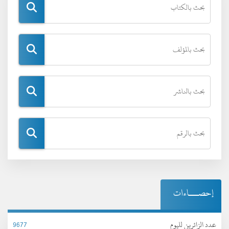
إحصـــاءات
عدد الزائرين لليوم
9677