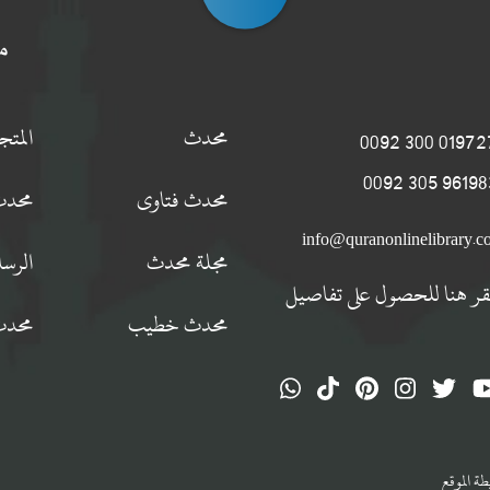
م
محدث
المت
0197274 300
9619834 305
محدث فتاوى
محدث
info@quranonlinelibrary.
مجلة محدث
الرسا
قر هنا للحصول على تفاصيل
محدث خطيب
محدث
ة الموقع