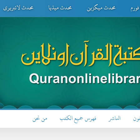
ورم
محدث میگزین
محدث میڈیا
محدث لائبریری
فون
الناشر
فهرس جميع الكتب
من نحن