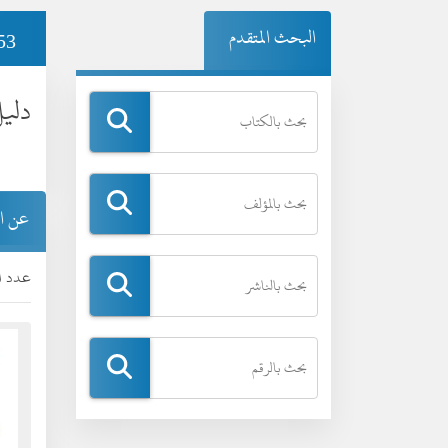
البحث المتقدم
53
دليل
عن ا
عدد ال