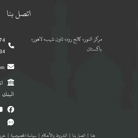
اتصل بنا
مركز النور، كالج رود، تاون شيب، لاهور،
 0092
باكستان
 0092
com
ان
البنك
عنا
|
اتصل بنا
|
الشروط والأحكام
|
سياسة الخصوصية
|
خريط