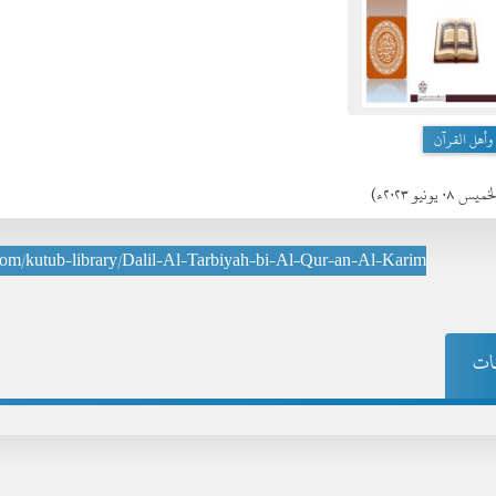
وأهل القرآن
يس ٠٨ يونيو ٢٠٢٣ء)
y.com/kutub-library/Dalil-Al-Tarbiyah-bi-Al-Qur-an-Al-Karim
ات