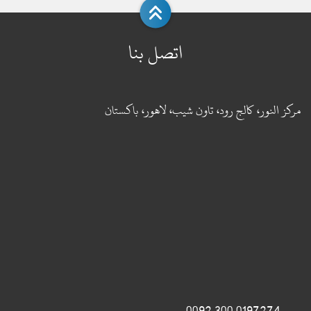
اتصل بنا
مركز النور، كالج رود، تاون شيب، لاهور، باكستان
0197274 300 0092