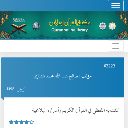
#3223
مؤلف :
صالح عبد الله محمد الشثري
الزوار : 1398
المتشابه اللفظي في القرآن الكريم وأسراره البلاغية