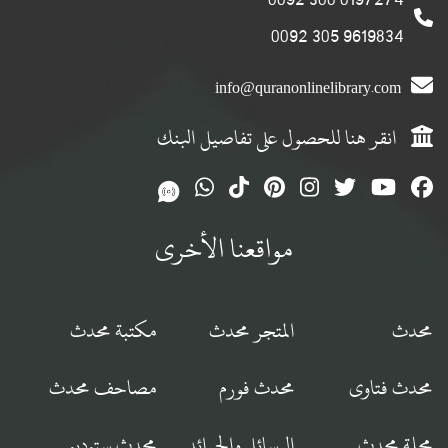
9619834 305 0092
info@quranonlinelibrary.com
انقر هنا للحصول على تفاصيل البنك
مواقعنا الأخرى
محدث
المتجر محدث
مكتبة محدث
محدث فتاوى
محدث فورم
مصاحف محدث
مجلة محدث
الرسائل والجرائد
محدث ستوديو