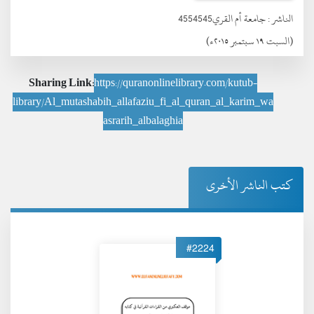
الناشر :
جامعة أم القري4554545
(السبت ١٩ سبتمبر ٢٠١٥ء)
Sharing Link:
https://quranonlinelibrary.com/kutub-
library/Al_mutashabih_allafaziu_fi_al_quran_al_karim_wa
asrarih_albalaghia
كتب الناشر الأخرى
#2224