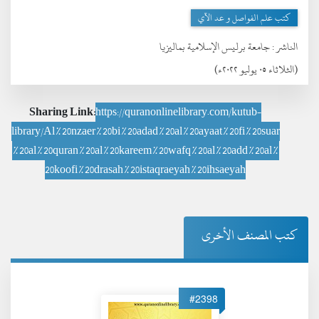
كتب علم الفواصل و عد الآي
الناشر :
جامعة برليس الإسلامية بماليزيا
(الثلاثاء ٠٥ يوليو ٢٠٢٢ء)
Sharing Link:
https://quranonlinelibrary.com/kutub-
library/Al%20nzaer%20bi%20adad%20al%20ayaat%20fi%20suar
%20al%20quran%20al%20kareem%20wafq%20al%20add%20al%
20koofi%20drasah%20istaqraeyah%20ihsaeyah
كتب المصنف الأخرى
#2398