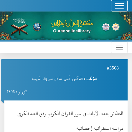
#3508
مؤلف :
الدكتور أمير عادل مبروك الديب
الزوار : 1703
النظائر بعدد الآيات في سور القرآن الكريم وفق العد الكوفي
دراسة استقرائية إحصائية