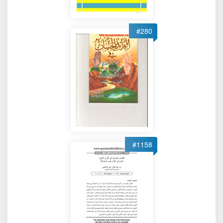
#280
#1158