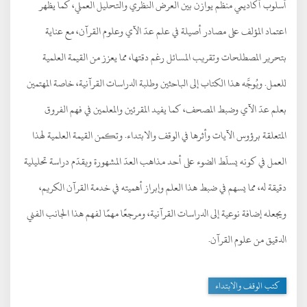
أسلوب أكاديمي منظم يوازن بين العرض النظري والتحليل العملي، كما يظهر
اعتماد المؤلف على مصادر أصيلة في علم عدّ الآي وعلوم القرآن، مع عناية
بتحرير المصطلحات وتقريب المسائل رغم دقتها، مما يعزز من القيمة العلمية
للعمل. ويُوجَّه هذا الكتاب إلى الباحثين وطلبة الدراسات القرآنية، خاصة المهتمين
بعلم عدّ الآي وضبط المصحف، كما يفيد المقرئين والمعلمين في فهم الفروق
المتعلقة برؤوس الآيات وأثرها في الوقف والابتداء. وتكمن القيمة العلمية لهذا
العمل في كونه يسلّط الضوء على أحد مذاهب العدّ المشهورة ويقدّم دراسة تحليلية
دقيقة له، مما يسهم في ضبط هذا العلم وإبراز أهميته في خدمة القرآن الكريم،
ويجعله إضافة نوعية إلى الدراسات القرآنية، ومرجعًا مهمًا لفهم هذا الجانب الفني
الدقيق من علوم القرآن.
كتب الوقف والابتداء