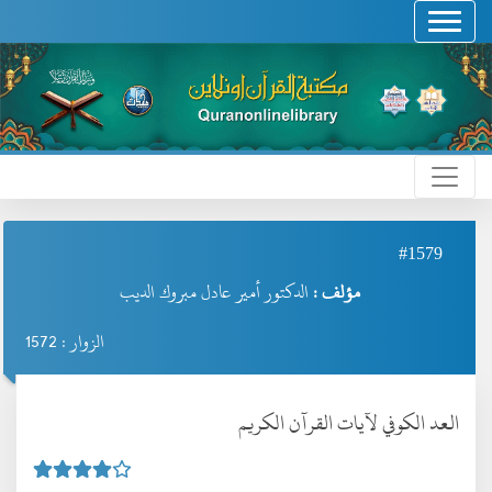
#1579
مؤلف :
الدكتور أمير عادل مبروك الديب
الزوار : 1572
العد الكوفي لآيات القرآن الكريم