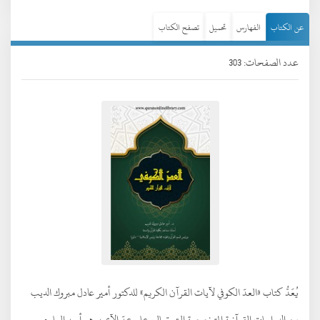
عن الكتاب
الفهارس
تحميل
تصفح الكتاب
عدد الصفحات: 303
يُعَدُّ كتاب «العدّ الكوفي لآيات القرآن الكريم» للدكتور أمير عادل مبروك الديب
من الدراسات القرآنية المتخصصة التي تعالج علم عدّ الآي، وهو أحد العلوم