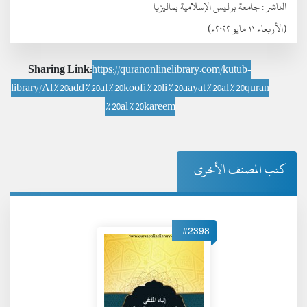
الناشر :
جامعة برليس الإسلامية بماليزيا
(الأربعاء ١١ مايو ٢٠٢٢ء)
Sharing Link:
https://quranonlinelibrary.com/kutub-
library/Al%20add%20al%20koofi%20li%20aayat%20al%20quran
%20al%20kareem
كتب المصنف الأخرى
#2398