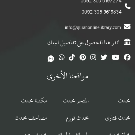
0197274 300 0092
9619834 305 0092
info@quranonlinelibrary.com
انقر هنا للحصول على تفاصيل البنك
مواقعنا الأخرى
محدث
المتجر محدث
مكتبة محدث
محدث فتاوى
محدث فورم
مصاحف محدث
مجلة محدث
الرسائل والجرائد
محدث ستوديو