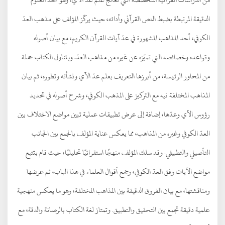
الدقيقة المرتبطة بضبط النص القرآني وأدائه، حيث يركّز المؤلف على مذهب العدّ
الكوفي، أحد المذاهب المشهورة في عدّ آيات القرآن الكريم، مع بيان أصوله
وقواعده وخصائصه التي تميّزه عن غيره من مذاهب العدّ. ويتناول الكتاب جملة
من المحاور الرئيسة، من أبرزها التعريف بعلم عدّ الآي ونشأته وتطوره، ثم بيان
المذاهب المختلفة فيه مع التركيز على المذهب الكوفي، وشرح أصوله في تحديد
رؤوس الآي وعدّها، إضافة إلى عرض تطبيقات عملية تبين مواضع الاختلاف بين
العدّ الكوفي وغيره من المذاهب، مما يعكس عناية المؤلف بالجمع بين الجانب
التأصيلي والتطبيقي. وقد سلك المؤلف منهجًا استقرائيًا تحليليًا، حيث قام بتتبع
مواضع الآيات وفق العدّ الكوفي، وجمع أقوال العلماء في هذا الباب، ثم عرضها
ومناقشتها، مع بيان الفروق الدقيقة بين المذاهب المختلفة، وهو ما يعكس منهجية
علمية دقيقة تجمع بين التحقيق والتطبيق. وتمتاز لغة الكتاب بالرصانة والدقة، مع