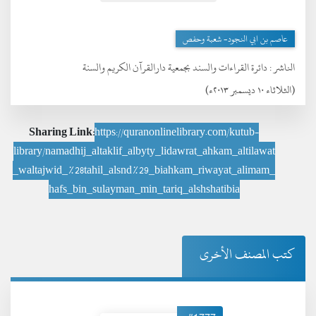
عاصم بن ابي النجود- شعبة وحفص
الناشر :
دائرة القراءات والسند بجمعية دارالقرآن الكريم والسنة
(الثلاثاء ١٠ ديسمبر ٢٠١٣ء)
Sharing Link:
https://quranonlinelibrary.com/kutub-
library/namadhij_altaklif_albyty_lidawrat_ahkam_altilawat
_waltajwid_%28tahil_alsnd%29_biahkam_riwayat_alimam_
hafs_bin_sulayman_min_tariq_alshshatibia
كتب المصنف الأخرى