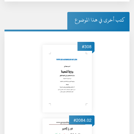
كتب أخرى في هذا الموضوع
#308
#2084.02