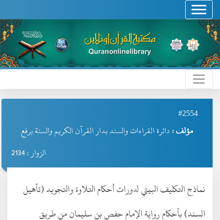
#2554
مؤلف :
دائرة القراءات والسند بدار القرآن الكريم والسنة برفع
الزوار : 2134
نماذج التكليف البيتي لدورات أحكام التلاوة والتجويد (تأهيل
السند) بأحكام رواية الإمام حفص بن سليمان من طريق