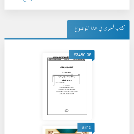
كتب أخرى في هذا الموضوع
#3480.05
#815