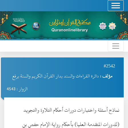
#2542
مؤلف :
دائرة القراءات والسند بدار القرآن الكريم والسنة برفع
الزوار : 4543
نماذج أسئلة واختبارات دورات أحكام التلاوة والتجويد
(للدورات المتقدمة العليا) بأحكام رواية الإمام حفص بن