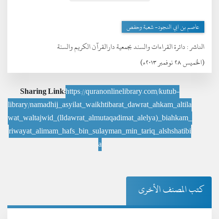
عاصم بن ابي النجود- شعبة وحفص
الناشر :
دائرة القراءات والسند بجمعية دارالقرآن الكريم والسنة
(الخميس ٢٨ نوفمبر ٢٠١٣ء)
Sharing Link:
https://quranonlinelibrary.com/kutub-
library/namadhij_asyilat_waikhtibarat_dawrat_ahkam_altila
wat_waltajwid_(lldawrat_almutaqadimat_alelya)_biahkam_
riwayat_alimam_hafs_bin_sulayman_min_tariq_alshshatibi
a
كتب المصنف الأخرى