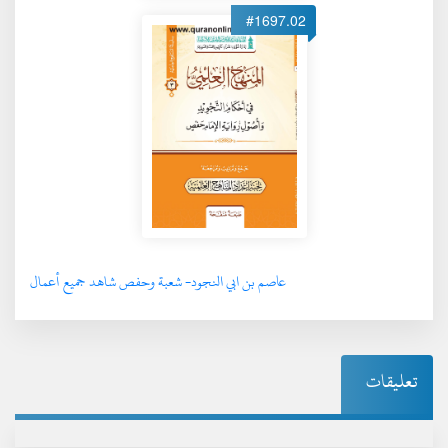
#1697.02
عاصم بن ابي النجود- شعبة وحفص شاهد جميع أعمال
تعليقات