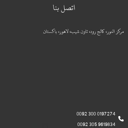
اتصل بنا
مركز النور، كالج رود، تاون شيب، لاهور، باكستان
0197274 300 0092
9619834 305 0092