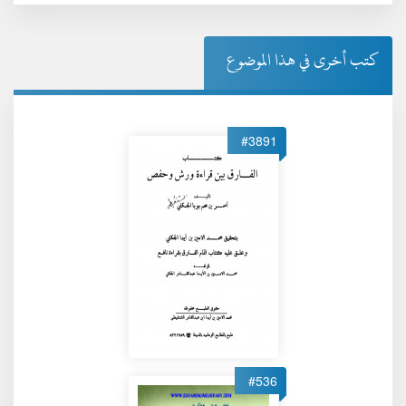
كتب أخرى في هذا الموضوع
#3891
#536