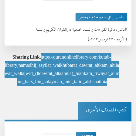
عاصم بن ابي النجود- شعبة وحفص
الناشر :
دائرة القراءات والسند بجمعية دارالقرآن الكريم والسنة
(الأربعاء ٢٧ نوفمبر ٢٠١٣ء)
Sharing Link:
https://quranonlinelibrary.com/kutub-
library/namadhij_asyilat_waikhtibarat_dawrat_ahkam_altila
wat_waltajwid_(lldawrat_altaahilia)_biahkam_riwayat_alim
am_hafs_bin_sulayman_min_tariq_alshshatibia
كتب المصنف الأخرى