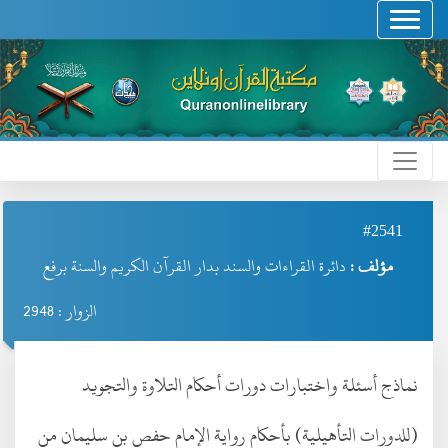
#2541
مؤلف :
دائرة القراءات والسند بدار القرآن الكريم والسنة برفع
الزوار : 2948
نماذج أسئلة واختبارات دورات أحكام التلاوة والتجويد
(للدورات التأهيلية) بأحكام رواية الإمام حفص بن سليمان من