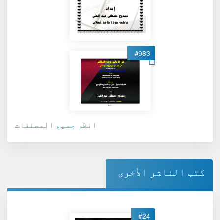
#983
انظر جميع المصنفات
كتب الناشر الأخرى
#24