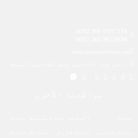
0197274 300 0092
9619834 305 0092
info@quranonlinelibrary.com
انقر هنا للحصول على تفاصيل البنك
مواقعنا الأخرى
محدث
المتجر محدث
مكتبة محدث
محدث فتاوى
محدث فورم
مصاحف محدث