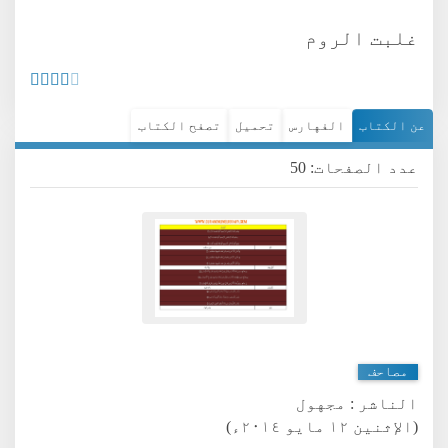
غلبت الروم
عن الكتاب
الفهارس
تحميل
تصفح الكتاب
عدد الصفحات: 50
مصاحف
الناشر :
مجهول
(الإثنين ١٢ مايو ٢٠١٤ء)