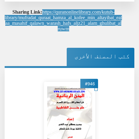
Sharing Link:
https://quranonlinelibrary.com/kutub-
library/mufradat_quraat_hamza_al_kofee_min_altayibat_eal
aa_masahif_qalawn_warash_hafs_aljz21_alam_ghulibat_al
ruwm
كتب المصنف الأخرى
#946