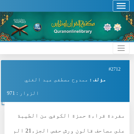
#2712
مؤلف :
ممدوح مصطفى عبد الغني
الزوار : 971
مفردة قراءة حمزة الكوفي من الطيبة
على مصاحف قالون ورش حفص الجزء21 الم