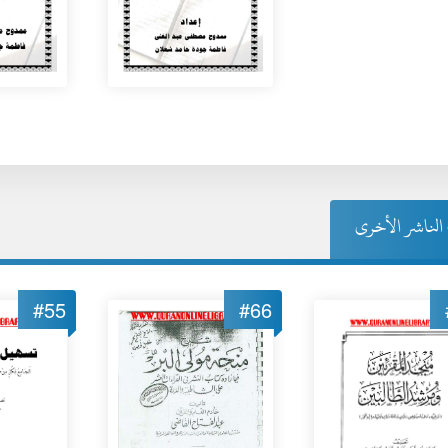
لناشر الأخرى
#55
#66