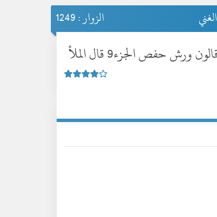
لغني
الزوار : 1249
رش حفص الجزء9 قال الملأ