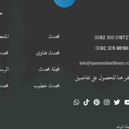
م
محدث
المت
0197274 300
9619834 305
محدث فتاوى
محدث
info@quranonlinelibrary.
مجلة محدث
الرسا
قر هنا للحصول على تفاصيل
محدث خطيب
محدث
ة الموقع