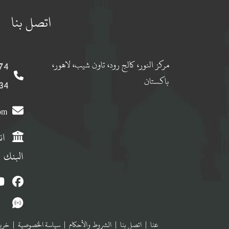
اتصل بنا
مركز النور، كالج رود، تاون شيب، لاهور،
 0092
باكستان
 0092
com
ان
البنك
عنا
|
اتصل بنا
|
الشروط والأحكام
|
سياسة الخصوصية
|
خريط