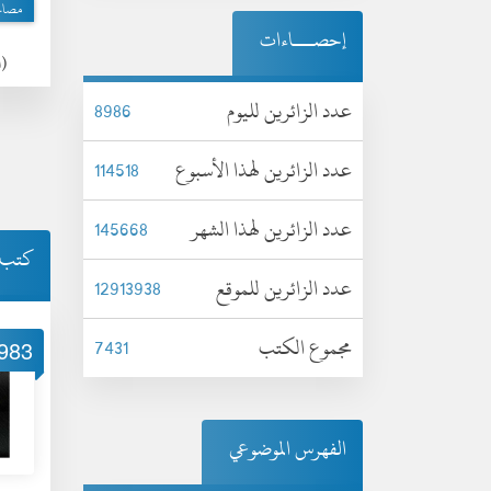
مصا
إحصـــاءات
(الأ
عدد الزائرين لليوم
8986
عدد الزائرين لهذا الأسبوع
114518
عدد الزائرين لهذا الشهر
145668
كتب 
عدد الزائرين للموقع
12913938
مجموع الكتب
7431
983
الفهرس الموضوعي