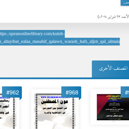
حف
حد ٢٣ فبراير ٢٠١٤ء)
ttps://quranonlinelibrary.com/kutub-
min_altayibat_ealaa_masahif_qalawn_warash_hafs_aljz9_qal_almala
المصنف الأخرى
#962
#968
#