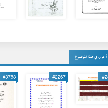
خرى في هذا الموضوع
#3788
#2267
#2