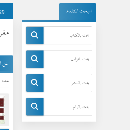
البحث المتقدم
29
مفرد
عن ا
عدد ال