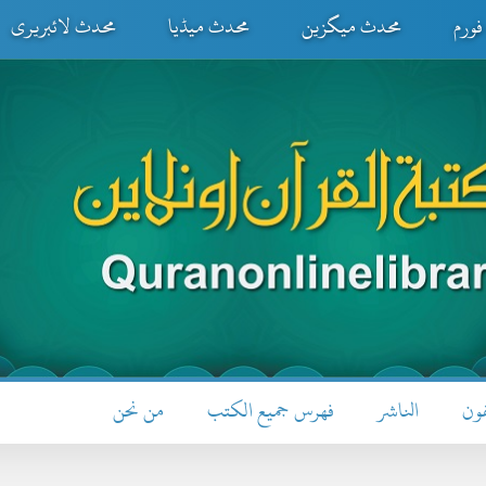
ورم
محدث میگزین
محدث میڈیا
محدث لائبریری
فون
الناشر
فهرس جميع الكتب
من نحن