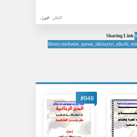
الناشر :
مجهول
Sharing Link:
h
library/mufradat_quraat_alkisayiyi_alkufii_
#946