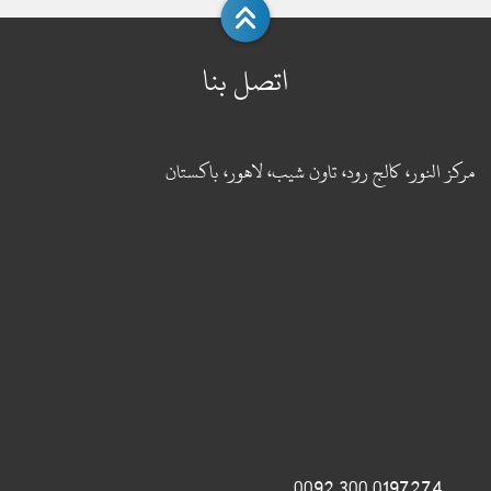
اتصل بنا
مركز النور، كالج رود، تاون شيب، لاهور، باكستان
0197274 300 0092