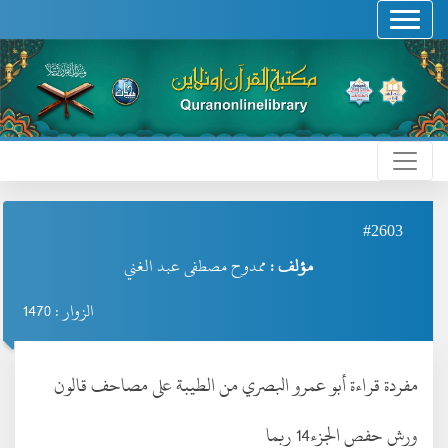
#2603
مؤلف :
ممدوح مصطفى عبد الغني
الزوار : 1470
مفردة قراءة أبو عمرو البصري من الطيبة على مصاحف قالون
ورش حفص الجزء14 ربما