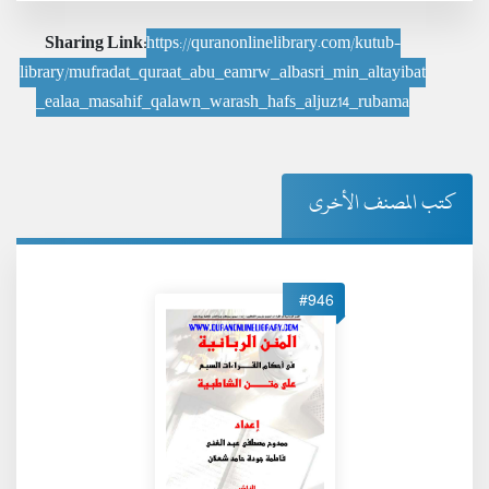
Sharing Link:
https://quranonlinelibrary.com/kutub-
library/mufradat_quraat_abu_eamrw_albasri_min_altayibat
_ealaa_masahif_qalawn_warash_hafs_aljuz14_rubama
كتب المصنف الأخرى
#946