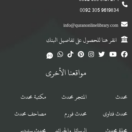
9619834 305 0092
info@quranonlinelibrary.com
انقر هنا للحصول على تفاصيل البنك
مواقعنا الأخرى
محدث
المتجر محدث
مكتبة محدث
محدث فتاوى
محدث فورم
مصاحف محدث
مجلة محدث
الرسائل والجرائد
محدث ستوديو