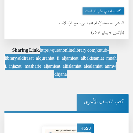
كتب عامة في علم القراءات
الناشر :
جامعة الإمام محمد بن سعود الإسلامية
(الإثنين ٠٣ يناير ٢٠١١ء)
Sharing Link:
https://quranonlinelibrary.com/kutub-
library/aldirasat_alquraniat_fi_aljamieat_albakistaniat_mnah
j,_injazat,_masharie_aljamieat_aliislamiat_alealamiat_anmw
dhjana
كتب المصنف الأخرى
#523