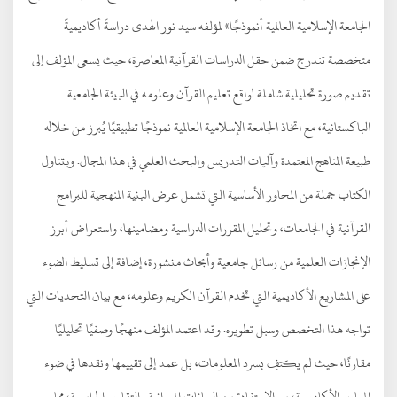
الجامعة الإسلامية العالمية أنموذجًا» لمؤلفه سيد نور الهدى دراسةً أكاديميةً
متخصصة تندرج ضمن حقل الدراسات القرآنية المعاصرة، حيث يسعى المؤلف إلى
تقديم صورة تحليلية شاملة لواقع تعليم القرآن وعلومه في البيئة الجامعية
الباكستانية، مع اتخاذ الجامعة الإسلامية العالمية نموذجًا تطبيقيًا يُبرز من خلاله
طبيعة المناهج المعتمدة وآليات التدريس والبحث العلمي في هذا المجال. ويتناول
الكتاب جملة من المحاور الأساسية التي تشمل عرض البنية المنهجية للبرامج
القرآنية في الجامعات، وتحليل المقررات الدراسية ومضامينها، واستعراض أبرز
الإنجازات العلمية من رسائل جامعية وأبحاث منشورة، إضافة إلى تسليط الضوء
على المشاريع الأكاديمية التي تخدم القرآن الكريم وعلومه، مع بيان التحديات التي
تواجه هذا التخصص وسبل تطويره. وقد اعتمد المؤلف منهجًا وصفيًا تحليليًا
مقارنًا، حيث لم يكتفِ بسرد المعلومات، بل عمد إلى تقييمها ونقدها في ضوء
المعايير الأكاديمية، مع الاستفادة من البيانات الميدانية والتقارير الجامعية، مما