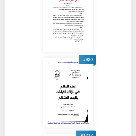
#930
#1212